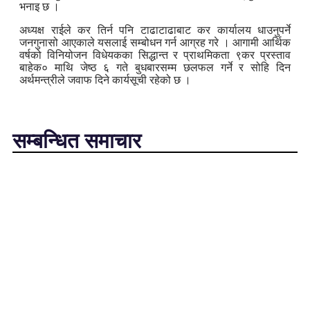
भनाइ छ ।
अध्यक्ष राईले कर तिर्न पनि टाढाटाढाबाट कर कार्यालय धाउनुपर्ने
जनगुनासो आएकाले यसलाई सम्बोधन गर्न आग्रह गरे । आगामी आर्थिक
वर्षको विनियोजन विधेयकका सिद्धान्त र प्राथमिकता ९कर प्रस्ताव
बाहेक० माथि जेष्ठ ६ गते बुधबारसम्म छलफल गर्ने र सोहि दिन
अर्थमन्त्रीले जवाफ दिने कार्यसूची रहेको छ ।
सम्बन्धित समाचार