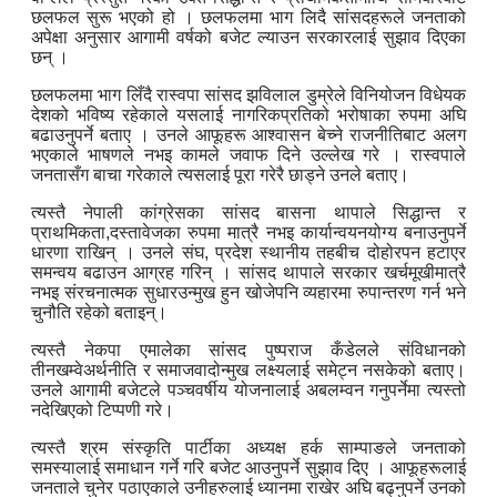
छलफल सुरू भएको हो । छलफलमा भाग लिदै सांसदहरूले जनताको
अपेक्षा अनुसार आगामी वर्षको बजेट ल्याउन सरकारलाई सुझाव दिएका
छन् ।
छलफलमा भाग लिँदै रास्वपा सांसद झविलाल डुम्रेले विनियोजन विधेयक
देशको भविष्य रहेकाले यसलाई नागरिकप्रतिको भरोषाका रुपमा अघि
बढाउनुपर्ने बताए । उनले आफूहरू आश्वासन बेच्ने राजनीतिबाट अलग
भएकाले भाषणले नभइ कामले जवाफ दिने उल्लेख गरे । रास्वपाले
जनतासँग बाचा गरेकाले त्यसलाई पूरा गरेरै छाड्ने उनले बताए।
त्यस्तै नेपाली कांग्रेसका सांसद बासना थापाले सिद्धान्त र
प्राथमिकता,दस्तावेजका रुपमा मात्रै नभइ कार्यान्वयनयोग्य बनाउनुपर्ने
धारणा राखिन् । उनले संघ, प्रदेश स्थानीय तहबीच दोहोरपन हटाएर
समन्वय बढाउन आग्रह गरिन् । सांसद थापाले सरकार खर्चमूखीमात्रै
नभइ संरचनात्मक सुधारउन्मुख हुन खोजेपनि व्यहारमा रुपान्तरण गर्न भने
चुनौति रहेको बताइन्।
त्यस्तै नेकपा एमालेका सांसद पुष्पराज कँडेलले संविधानको
तीनखम्वेअर्थनीति र समाजवादोन्मुख लक्ष्यलाई समेट्न नसकेको बताए।
उनले आगामी बजेटले पञ्चवर्षीय योजनालाई अबलम्वन गनुपर्नेमा त्यस्तो
नदेखिएको टिप्पणी गरे।
त्यस्तै श्रम संस्कृति पार्टीका अध्यक्ष हर्क साम्पाङले जनताको
समस्यालाई समाधान गर्ने गरि बजेट आउनुपर्ने सुझाव दिए । आफूहरूलाई
जनताले चुनेर पठाएकाले उनीहरुलाई ध्यानमा राखेर अघि बढ्नुपर्ने उनको