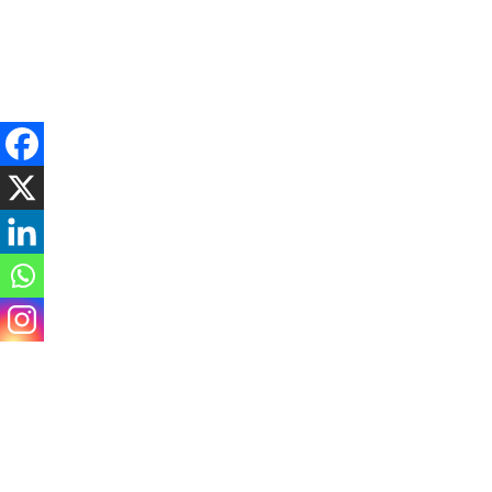
Saturday, August 8, 2026
राजनीति
समाचार
विचार / ब्लग
अर्थ
समाज
मनोरञ्ज
दाङमा डिजिटल प्रबिधिबा
गरिने
सेतोबाघ डटकम
५ महिना अगाडि
Spread the love