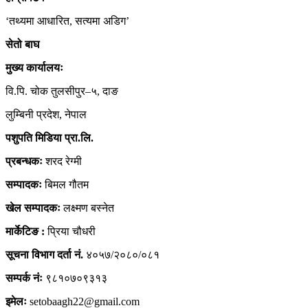
‘तथ्यमा आधारित, सत्यमा अडिग’
सेतो बाघ
मुख्य कार्यालयः
वि.पि. चोक तुलसीपुर–५, दाङ
लुम्बिनी प्रदेश, नेपाल
पशुपति मिडिया प्रा.लि.
प्रबन्धकः
शरद रेग्मी
सम्पादकः
बिमल गौतम
खेल सम्पादकः
लक्ष्मण बस्नेत
मार्केटिङ :
प्रिया चौधरी
सूचना विभाग दर्ता नं.
४०५७/२०८०/०८१
सम्पर्क नंः
९८१०७०९३१३
इमेलः
setobaagh22@gmail.com