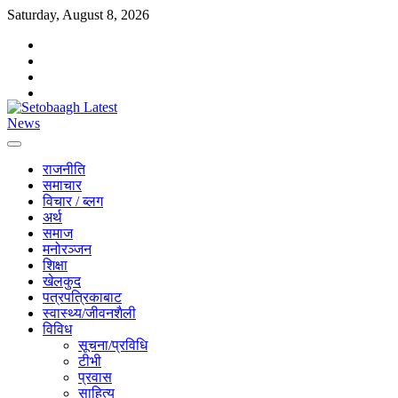
Skip
Saturday, August 8, 2026
to
facebook
content
instagram
twitter
youtube
राजनीति
समाचार
विचार / ब्लग
अर्थ
समाज
मनोरञ्जन
शिक्षा
खेलकुद
पत्रपत्रिकाबाट
स्वास्थ्य/जीवनशैली
विविध
सूचना/प्रविधि
टीभी
प्रवास
साहित्य