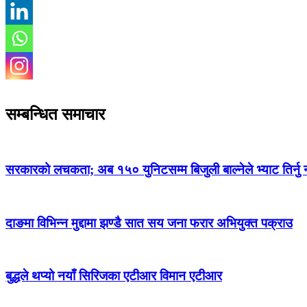
सम्बन्धित समाचार
सरकारको लचकता; अब १५० युनिटसम्म बिजुली बाल्नेले भ्याट तिर्नु नप
दाङमा विभिन्न मुद्दामा झण्डै सात सय जना फरार अभियुक्त पक्राउ
बुद्धले थप्यो नयाँ सिरिजका एटीआर विमान एटीआर