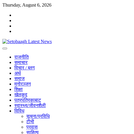
Skip
Thursday, August 6, 2026
to
facebook
content
instagram
twitter
youtube
राजनीति
समाचार
विचार / ब्लग
अर्थ
समाज
मनोरञ्जन
शिक्षा
खेलकुद
पत्रपत्रिकाबाट
स्वास्थ्य/जीवनशैली
विविध
सूचना/प्रविधि
टीभी
प्रवास
साहित्य