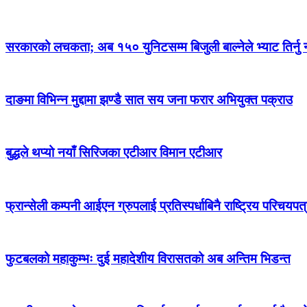
सरकारको लचकता; अब १५० युनिटसम्म बिजुली बाल्नेले भ्याट तिर्नु नप
दाङमा विभिन्न मुद्दामा झण्डै सात सय जना फरार अभियुक्त पक्राउ
बुद्धले थप्यो नयाँ सिरिजका एटीआर विमान एटीआर
फ्रान्सेली कम्पनी आईएन ग्रुपलाई प्रतिस्पर्धाबिनै राष्ट्रिय परिचयपत्
फुटबलको महाकुम्भः दुई महादेशीय विरासतको अब अन्तिम भिडन्त