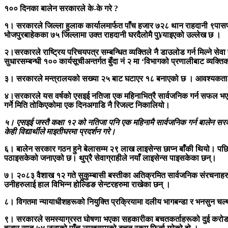
१०० दिनका बालेन सरकारले के-के गरे ?
१। सरकारले जिल्ला हुलाक कार्यालमार्फत पाँच हजार ७२८ थान राहदानी ९पासपोर
भोजपुरबाहेकका ७५ जिल्लामा उक्त राहदानी घरदैलोमै पु¥याइएको उल्लेख छ ।
२।सरकारले राष्ट्रिय परिचयपत्र सम्बन्धित व्यक्तिले नै डाउलोड गर्न मिल्ने 
सुधारसम्बन्धी १०० कार्यसूचीअन्तर्गत बुँदा नं २ मा ‘विभागको प्रणालीबाट व्यक्ति
३। सरकारले मन्त्रालयको सख्या २५ बाट घटाएर १८ बनाएको छ । आवश्यकता भन्दा
४।सरकारले यस वर्षको एसइई नतिजा एक महिनाभित्रै सार्वजनिक गर्न सफल भए
गर्ने मिति तोकिएकोमा एक दिनअगाडि नै रिजल्ट निकालियो।
५। एसइई जस्तै कक्षा १२ को नतिजा पनि एक महिनामै सार्वजनिक गर्न बालेन सरका
केही विद्यार्थीले माइतीघरमा प्रदर्शन गरे।
६। बालेन सरकार गठन हुने बेलासम्म २९ लाख लाइसेन्स छाप्न बाँकी थियो। पछिल
पठाइसकेको जनाएको छ। थुप्रै सेवाग्राहीले नयाँ लाइसेन्स पाइसकेका छन्।
७। २०८३ वैशाख १२ गते सुकुम्बासी बस्तीका अतिक्रमित सार्वजनिक संरचनाहर
उनीहरुलाई हाल विभिन्न होल्डिङ सेन्टरहरुमा राखेका छन् ।
८। विगतमा न्यायाधीशहरूको नियुक्ति प्रक्रियामा दलीय भागबन्डा र भनसुन चल्थ
९। सरकारले समस्याग्रस्त घोषणा भएका सहकारीका बचतकर्ताहरूको दुई करोड 