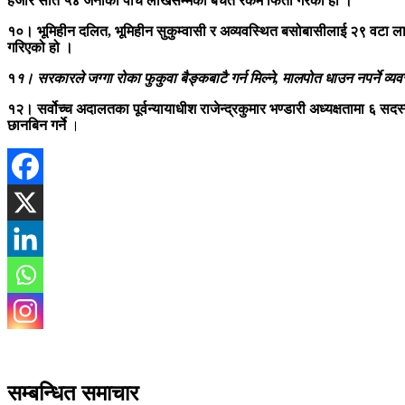
हजार सात ५४ जनाको पाँच लाखसम्मको बचत रकम फिर्ता गरेको हो ।
१०। भूमिहीन दलित, भूमिहीन सुकुम्वासी र अव्यवस्थित बसोबासीलाई २९ वटा ला
गरिएको हो ।
१
१। सरकारले जग्गा रोका फुकुवा बैङ्कबाटै गर्न मिल्ने, मालपोत धाउन नपर्ने व्यव
१२। सर्वोच्च अदालतका पूर्वन्यायाधीश राजेन्द्रकुमार भण्डारी अध्यक्षतामा ६
छानबिन गर्ने
।
सम्बन्धित समाचार