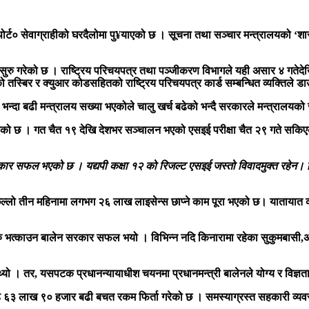
्ट० सेवाग्राहीको घरदैलोमा पु¥याएको छ । सूचना तथा सञ्चार मन्त्रालयको ‘शासकी
सेवा सुरु गरेको छ । राष्ट्रिय परिचयपत्र तथा पञ्जीकरण विभागले यही असार ४ गते
को तस्बिर र क्युआर कोडसहितको राष्ट्रिय परिचयपत्र कार्ड सम्बन्धित व्यक्तिले डाउ
 बढी मन्त्रालय सख्या भएकोले चालु खर्च बढेको भन्दै सरकारले मन्त्रालयको स
को छ । गत चैत १९ देखि देशभर सञ्चालन भएको एसइई परीक्षा चैत २९ गते सकिए
र सफल भएको छ । यद्यपी कक्षा १२ को रिजल्ट एसइई जस्तो विवादमुक्त रहेन। छिटो
्लो तीन महिनामा लगभग २६ लाख लाइसेन्स छाप्ने काम पूरा भएको छ। यातायात व्य
ु भत्काउन बालेन सरकार सफल भयो । विभिन्न नदि किनारामा रहेका सुकुमबासी,अ
्यो । तर, यसपटक प्रधानन्यायाधीश चयनमा प्रधानमन्त्री बालेनले योग्य र विज्ञ
६३ लाख ९० हजार बढी बचत रकम फिर्ता गरेको छ । समस्याग्रस्त सहकारी व्यव