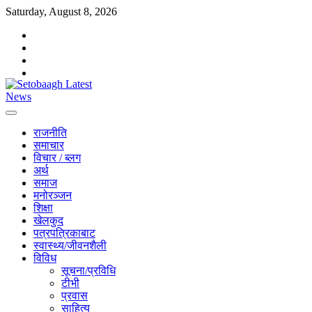
Skip
Saturday, August 8, 2026
to
facebook
content
instagram
twitter
youtube
राजनीति
समाचार
विचार / ब्लग
अर्थ
समाज
मनोरञ्जन
शिक्षा
खेलकुद
पत्रपत्रिकाबाट
स्वास्थ्य/जीवनशैली
विविध
सूचना/प्रविधि
टीभी
प्रवास
साहित्य