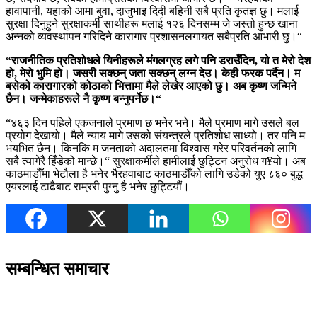
हावापानी, यहाको आमा बुवा, दाजुभाइ दिदी बहिनी सबै प्रति कृतज्ञ छु। मलाई
सुरक्षा दिनुहुने सुरक्षाकर्मी साथीहरू मलाई १२६ दिनसम्म जे जस्तो हुन्छ खाना
अन्नको व्यवस्थापन गरिदिने कारागार प्रशासनलगायत सबैप्रति आभारी छु।“
“राजनीतिक प्रतिशोधले यिनीहरूले मंगलग्रह लगे पनि डराउँदिन, यो त मेरो देश
हो, मेरो भुमि हो। जसरी सक्छन् जता सक्छन् लग्न देउ। केही फरक पर्दैन। म
बसेको कारागारको कोठाको भित्तामा मैले लेखेर आएको छु। अब कृष्ण जन्मिने
छैन। जन्मेकाहरूले नै कृष्ण बन्नुपर्नेछ।“
“४६३ दिन पहिले एकजनाले प्रमाण छ भनेर भने। मैले प्रमाण मागे उसले बल
प्रयोग देखायो। मैले न्याय मागे उसको संयन्त्रले प्रतिशोध साध्यो। तर पनि म
भयभित छैन। किनकि म जनताको अदालतमा विश्वास गरेर परिवर्तनको लागि
सबै त्यागेरै हिँडेको मान्छे।“ सुरक्षाकर्मीले हामीलाई छुट्टिन अनुरोध ग¥यो। अब
काठमाडौँमा भेटौला है भनेर भैरहवाबाट काठमाडौँको लागि उडेको युए ८६० बुद्ध
एयरलाई टाढैबाट राम्ररी पुग्नु है भनेर छुट्टियौं।
सम्बन्धित समाचार