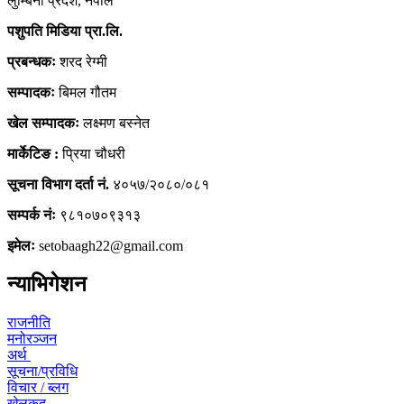
लुम्बिनी प्रदेश, नेपाल
पशुपति मिडिया प्रा.लि.
प्रबन्धकः
शरद रेग्मी
सम्पादकः
बिमल गौतम
खेल सम्पादकः
लक्ष्मण बस्नेत
मार्केटिङ :
प्रिया चौधरी
सूचना विभाग दर्ता नं.
४०५७/२०८०/०८१
सम्पर्क नंः
९८१०७०९३१३
इमेलः
setobaagh22@gmail.com
न्याभिगेशन
राजनीति
मनोरञ्जन
अर्थ
सूचना/प्रविधि
विचार / ब्लग
खेलकुद