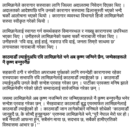
लामिछानेले कारागार सरुवाका लागि जिल्ला अदालतमा निवेदन दिएका थिए ।
अदालतको आदेशपछि पनि उनको कारागार सरुवामा ढिलासुस्ती भएको भन्दै
चर्को आलोचना भएको थियो । कारागार व्यवस्था विभागले हिजो लामिछानेको
सरुवा स्वीकृत गरेको थियो ।
लामिछानेलाई स्वागत गर्न समर्थकहरु विमानस्थल र नख्खु कारागारमा उपस्थित
भएका थिए । उनीहरुले लामिछानेको पक्षमा चर्को नाराबाजी गरेका थिए ।
उनीहरुले ‘रवि दाइ, हाई हाई, नडराउ रवि दाई, जनता तिम्रो साथमा छ’
लगायतका नाराबाजी गरेका थिए ।
काठमाडौं ल्याईनुअघि रवि लामिछानेले भने अब कृष्ण जन्मिने छैन, जन्मेकाहरूले
नै कृष्ण बन्नुपर्नेछ
सहकारी ठगी र संगठित अपराधमा पुर्पक्षको लागि रुपन्देही कारागारमा रहेका
रास्वपाका सभापति रवि लामिछानेलाई काठमाडौं ल्याईएको छ । काठमाडौं
ल्याईनुअघि उनले केही सन्देश प्रवाह गरेका छन् । पार्टीका प्रवक्ता मनिष झाले
लामिछानेसँग गरेको छोटो सम्वादलाई सार्वजनिक गरेका छन् ।
जसमा लामिछानेले अब कृष्ण नजन्मिने तर जन्मिएकाहरुले नै कृष्ण बन्नुपर्नेछ भनेर
सन्देश प्रवाह गरेका छन् । भैरहवाबाट काठमाडौं बुद्ध एयरमार्फत लामिछानेलाई
काठमाडौं ल्याईएको हो । काठमाडौं जान लागेकोबारे मनिषले सोधेको ‘काठमाडौं
जानुहुदै छ, के सोच्दै हुनुहुन्छरु’ प्रश्नमा लामिछानेले भने,“पुरै नेपाल मेरो घर हो।
सबै नेपाली आफन्त हुन, सबैसंग माया छ, सदभाव छ, सबैको हामीप्रतिको
विश्वासमा आभार छ।’’