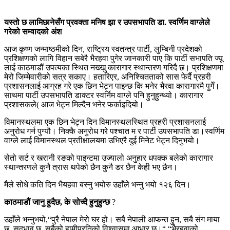
यस्तो छ लामिछानेसँग प्रवक्ता मनिष झा र उपसभापति डा. स्वर्णिम वाग्लेले
गरेको सम्वादको अंश
आज कृष्ण जन्माष्ठमीको दिन, राष्ट्रिय स्वतन्त्र पार्टी, लुम्बिनी प्रदेशको
प्रशिक्षणको लागि विहान सबेरै भैरहवा पुगेर जानकारी पाए कि पार्टी सभापति ज्यू
लाई काठमाडौं उपत्यका स्थित नख्खु कारागार स्थान्तरण गरिदै छ। प्रशिक्षणमा
मेरो जिम्मेवारीको सत्र सकाए। हतारिएर, अनिश्चितताको सास फेर्दै प्रहरी
प्रशासनलाई आग्रह गरे एक छिन भेट्न पाइन्छ कि भनेर भैरवा कारागारमै पुगेँ।
साथमा पार्टी उपसभापति डाक्टर स्वर्निम वाग्ले पनि हुनुहुन्थ्यो। कारागार
प्रशासकले( आज भेट्न मिल्दैन भनेर फर्काइदियो।
विमानस्थलमा एक छिन भेट्न दिन विमानस्थलस्थित प्रहरी प्रशासनलाई
अनुरोध गर्न पुग्यौ। निक्कै अनुरोध गरे पश्चात म र पार्टी उपसभापति डा।स्वर्णिम
वाग्ले लाई विमानस्थल प्रतीक्षालयमा उभिएरै दुई मिनेट भेट्न दिनुभयो।
सेतो सर्ट र खरानी रङको पाइन्टमा उज्यालो अनुहार धपक्क बलेको कारागार
स्थान्तरणले कुनै त्रास थपेको छैन कुनै डर छैन केही भए छैन।
मैले सोधे कति दिन भैयहवा बस्नु भयोरु उहाँले भन्नु भयो १२६ दिन।
काठमाडौं जानु हुदैछ, के सोच्दै हुनुहुन्छ
?
उहाँले भन्नुभयो,“पुरै नेपाल मेरो घर हो। सबै नेपाली आफन्त हुन, सबै संग माया
छ, सदभाव छ, सबैको हामीप्रतिको विश्वासमा आभार छ।“ “भैरहवाको