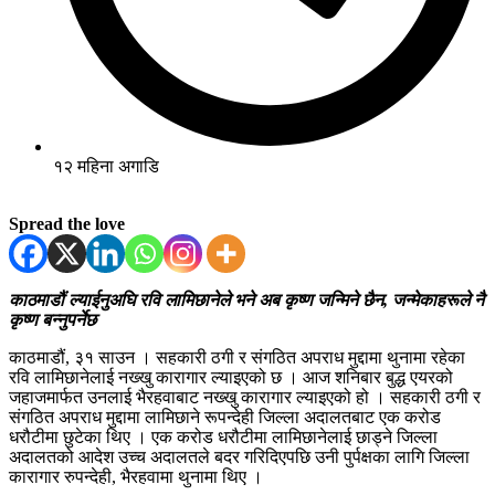
१२ महिना अगाडि
Spread the love
काठमाडौं ल्याईनुअघि रवि लामिछानेले भने अब कृष्ण जन्मिने छैन, जन्मेकाहरूले नै
कृष्ण बन्नुपर्नेछ
काठमाडौं, ३१ साउन । सहकारी ठगी र संगठित अपराध मुद्दामा थुनामा रहेका
रवि लामिछानेलाई नख्खु कारागार ल्याइएको छ । आज शनिबार बुद्ध एयरको
जहाजमार्फत उनलाई भैरहवाबाट नख्खु कारागार ल्याइएको हो । सहकारी ठगी र
संगठित अपराध मुद्दामा लामिछाने रूपन्देही जिल्ला अदालतबाट एक करोड
धरौटीमा छुटेका थिए । एक करोड धरौटीमा लामिछानेलाई छाड्ने जिल्ला
अदालतको आदेश उच्च अदालतले बदर गरिदिएपछि उनी पुर्पक्षका लागि जिल्ला
कारागार रुपन्देही, भैरहवामा थुनामा थिए ।