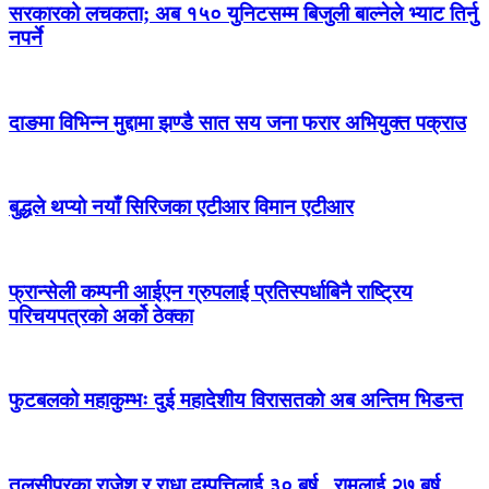
सरकारको लचकता; अब १५० युनिटसम्म बिजुली बाल्नेले भ्याट तिर्नु
नपर्ने
दाङमा विभिन्न मुद्दामा झण्डै सात सय जना फरार अभियुक्त पक्राउ
बुद्धले थप्यो नयाँ सिरिजका एटीआर विमान एटीआर
फ्रान्सेली कम्पनी आईएन ग्रुपलाई प्रतिस्पर्धाबिनै राष्ट्रिय
परिचयपत्रको अर्को ठेक्का
फुटबलको महाकुम्भः दुई महादेशीय विरासतको अब अन्तिम भिडन्त
तुलसीपुरका राजेश र राधा दम्पत्तिलाई ३० बर्ष , रामलाई २७ बर्ष