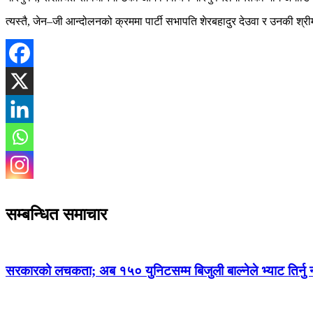
त्यस्तै, जेन–जी आन्दोलनको क्रममा पार्टी सभापति शेरबहादुर देउवा र उनकी श
सम्बन्धित समाचार
सरकारको लचकता; अब १५० युनिटसम्म बिजुली बाल्नेले भ्याट तिर्नु नप