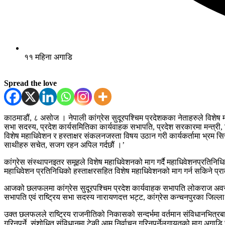
११ महिना अगाडि
Spread the love
काठमाडौं, ८ असोज । नेपाली कांग्रेस सुदूरपश्चिम प्रदेशकका नेताहरुले विशेष मह
सभा सदस्य, प्रदेश कार्यसमितिका कार्यवाहक सभापति, प्रदेश सरकारमा मन्त्री
विशेष महाधिवेशन र हस्ताक्षर संकलनजस्ता विषय उठान गरी कार्यकर्तामा भ्रम सिर्ज
साथीहरु सचेत, सजग रहन अपिल गर्दछौं ।’
कांग्रेस संस्थापनइतर समूहले विशेष महाधिवेशनको माग गर्दै महाधिवेशनप्रतिनिध
महाधिवेशन प्रतिनिधिको हस्ताक्षरसहित विशेष महाधिवेशनको माग गर्न सकिने प
आजको छलफलमा कांग्रेस सुदूरपश्चिम प्रदेश कार्यवाहक सभापति लोकराज अवस्थी, 
सभापति एवं राष्ट्रिय सभा सदस्य नारायणदत्त भट्ट, कांग्रेस कन्चनपुरका ज
उक्त छलफलले राष्ट्रिय राजनीतिको निकासको सन्दर्भमा वर्तमान संविधानभित्रबाटै 
गरिनुपर्ने, संशोधित संविधानमा टेकी आम निर्वाचन गरिनुपर्नेलगायतको माग अगाड