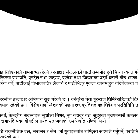
ाधिवेशनको नाममा भइरहेको हस्ताक्षर संकलनले पार्टी कमजोर हुने चिन्ता व्यक्त गरे
, जिल्ला सभापति, प्रदेश सभा सदस्य, प्रदेश तथा जिल्लाका पदाधिकारी बीच भएको 
ना गर्ने, पार्टीलाई विभाजनतिर लैजाने र पार्टीभित्र एकता कायम हुन नदिनेजस्ता गत
िहरुबीच हस्ताक्षर अभियान सुरु गरेको छ । कांग्रेस नेता गुरुराज घिमिरेसहितको 
्रावधान रहेको छ । विशेष महाधिवेशनको पक्षमा ७५ प्रतिशत महाधिवेशन प्रतिनिध
केन्द्रीय सदस्यहरु सुशीला मिश्र, नृप बहादुर वड, सुदूरका मुख्यमन्त्री कमलबहा
िल्ला सभापति पदम बोगटीलगायत २३ जनाको उपस्थिति रहेको थियो ।
राजनीतिक दल, सरकार र जेन–जी युवाहरुबीच राष्ट्रिय सहमति गर्नुपर्ने, प्रतिनिधिसभ
ि सारेको छ ।