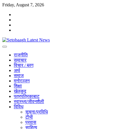
Skip
Friday, August 7, 2026
to
facebook
content
instagram
twitter
youtube
राजनीति
समाचार
विचार / ब्लग
अर्थ
समाज
मनोरञ्जन
शिक्षा
खेलकुद
पत्रपत्रिकाबाट
स्वास्थ्य/जीवनशैली
विविध
सूचना/प्रविधि
टीभी
प्रवास
साहित्य