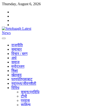
Skip
Thursday, August 6, 2026
to
facebook
content
instagram
twitter
youtube
राजनीति
समाचार
विचार / ब्लग
अर्थ
समाज
मनोरञ्जन
शिक्षा
खेलकुद
पत्रपत्रिकाबाट
स्वास्थ्य/जीवनशैली
विविध
सूचना/प्रविधि
टीभी
प्रवास
साहित्य