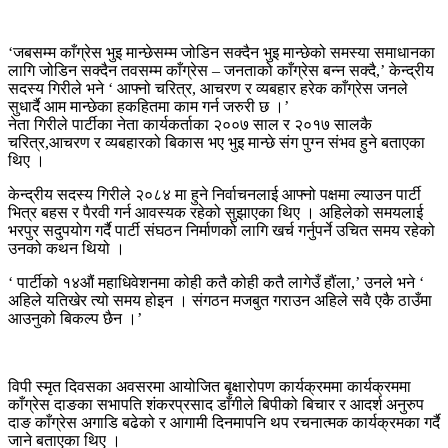
‘जबसम्म काँग्रेस भुइ मान्छेसम्म जोडिन सक्दैन भुइ मान्छेको समस्या समाधानका
लागि जोडिन सक्दैन तवसम्म काँग्रेस – जनताको काँग्रेस बन्न सक्दै,’ केन्द्रीय
सदस्य गिरीले भने ‘ आफ्नो चरित्र, आचरण र व्यबहार हरेक काँग्रेस जनले
सुधार्दै आम मान्छेका हकहितमा काम गर्न जरुरी छ ।’
नेता गिरीले पार्टीका नेता कार्यकर्ताका २००७ साल र २०१७ सालकै
चरित्र,आचरण र व्यबहारको बिकास भए भुइ मान्छे संग पुग्न संभव हुने बताएका
थिए ।
केन्द्रीय सदस्य गिरीले २०८४ मा हुने निर्वाचनलाई आफ्नो पक्षमा ल्याउन पार्टी
भित्र बहस र पैरवी गर्न आवस्यक रहेको सुझाएका थिए । अहिलेको समयलाई
भरपुर सदुपयोग गर्दै पार्टी संघठन निर्माणको लागि खर्च गर्नुपर्ने उचित समय रहेको
उनको कथन थियो ।
‘ पार्टीको १४औं महाधिवेशनमा कोही कतै कोही कतै लागेउँ हौंला,’ उनले भने ‘
अहिले यतिखेर त्यो समय होइन । संगठन मजबुत गराउन अहिले सवै एकै ठाउँमा
आउनुको बिकल्प छैन ।’
विपी स्मृत दिवसका अवसरमा आयोजित बृक्षारोपण कार्यक्रममा कार्यक्रममा
काँग्रेस दाङका सभापति शंकरप्रसाद डाँगीले बिपीको बिचार र आदर्श अनुरुप
दाङ काँग्रेस अगाडि बढेको र आगामी दिनमापनि थप रचनात्मक कार्यक्रमका गर्दै
जाने बताएका थिए ।