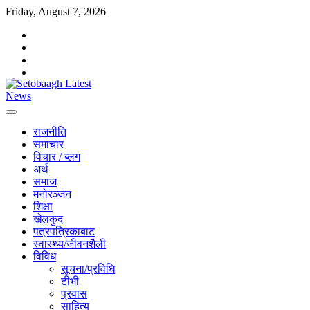
Skip
Friday, August 7, 2026
to
facebook
content
instagram
twitter
youtube
राजनीति
समाचार
विचार / ब्लग
अर्थ
समाज
मनोरञ्जन
शिक्षा
खेलकुद
पत्रपत्रिकाबाट
स्वास्थ्य/जीवनशैली
विविध
सूचना/प्रविधि
टीभी
प्रवास
साहित्य