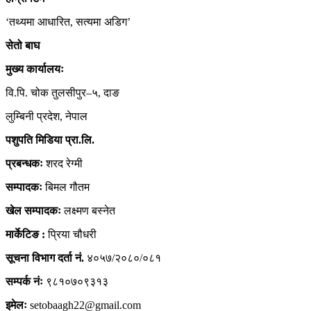
‘तथ्यमा आधारित, सत्यमा अडिग’
सेतो बाघ
मुख्य कार्यालयः
वि.पि. चोक तुलसीपुर–५, दाङ
लुम्बिनी प्रदेश, नेपाल
पशुपति मिडिया प्रा.लि.
प्रबन्धकः
शरद रेग्मी
सम्पादकः
बिमल गौतम
खेल सम्पादकः
लक्ष्मण बस्नेत
मार्केटिङ :
प्रिया चौधरी
सूचना विभाग दर्ता नं.
४०५७/२०८०/०८१
सम्पर्क नंः
९८१०७०९३१३
इमेलः
setobaagh22@gmail.com