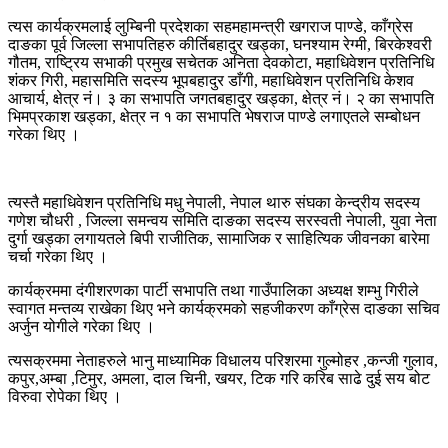
त्यस कार्यक्रमलाई लुम्बिनी प्रदेशका सहमहामन्त्री खगराज पाण्डे, काँग्रेस
दाङका पूर्व जिल्ला सभापतिहरु कीर्तिबहादुर खड्का, घनश्याम रेग्मी, बिरकेश्वरी
गौतम, राष्ट्रिय सभाकी प्रमुख सचेतक अनिता देवकोटा, महाधिवेशन प्रतिनिधि
शंकर गिरी, महासमिति सदस्य भूपबहादुर डाँगी, महाधिवेशन प्रतिनिधि केशव
आचार्य, क्षेत्र नं। ३ का सभापति जगतबहादुर खड्का, क्षेत्र नं। २ का सभापति
भिमप्रकाश खड्का, क्षेत्र न १ का सभापति भेषराज पाण्डे लगाएतले सम्बोधन
गरेका थिए ।
त्यस्तै महाधिवेशन प्रतिनिधि मधु नेपाली, नेपाल थारु संघका केन्द्रीय सदस्य
गणेश चौधरी , जिल्ला समन्वय समिति दाङका सदस्य सरस्वती नेपाली, युवा नेता
दुर्गा खड्का लगायतले बिपी राजीतिक, सामाजिक र साहित्यिक जीवनका बारेमा
चर्चा गरेका थिए ।
कार्यक्रममा दंगीशरणका पार्टी सभापति तथा गाउँपालिका अध्यक्ष शम्भु गिरीले
स्वागत मन्तव्य राखेका थिए भने कार्यक्रमको सहजीकरण काँग्रेस दाङका सचिव
अर्जुन योगीले गरेका थिए ।
त्यसक्रममा नेताहरुले भानु माध्यामिक विधालय परिशरमा गुल्मोहर ,कन्जी गुलाव,
कपुर,अम्बा ,टिमुर, अमला, दाल चिनी, खयर, टिक गरि करिब साढे दुई सय बोट
विरुवा रोपेका थिए ।