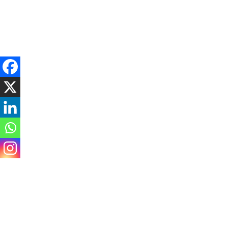
Thursday, August 6, 2026
राजनीति
समाचार
विचार / ब्लग
अर्थ
समाज
मनोरञ्ज
एकमुखे रुद्राक्ष एक लाख
सेतोबाघ डटकम
८ महिना अगाडि
Spread the love