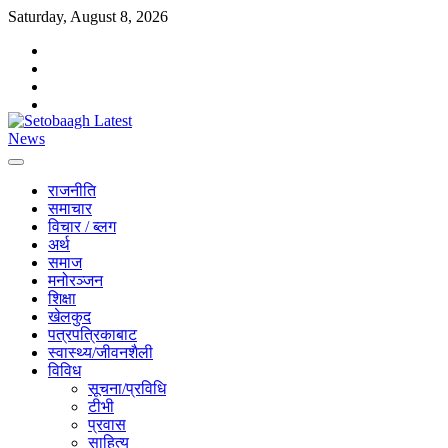
Skip
Saturday, August 8, 2026
to
facebook
content
instagram
twitter
youtube
राजनीति
समाचार
विचार / ब्लग
अर्थ
समाज
मनोरञ्जन
शिक्षा
खेलकुद
पत्रपत्रिकाबाट
स्वास्थ्य/जीवनशैली
विविध
सूचना/प्रविधि
टीभी
प्रवास
साहित्य