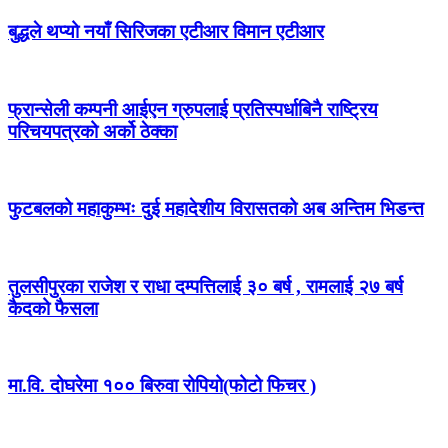
बुद्धले थप्यो नयाँ सिरिजका एटीआर विमान एटीआर
फ्रान्सेली कम्पनी आईएन ग्रुपलाई प्रतिस्पर्धाबिनै राष्ट्रिय
परिचयपत्रको अर्को ठेक्का
फुटबलको महाकुम्भः दुई महादेशीय विरासतको अब अन्तिम भिडन्त
तुलसीपुरका राजेश र राधा दम्पत्तिलाई ३० बर्ष , रामलाई २७ बर्ष
कैदको फैसला
मा.वि. दोघरेमा १०० बिरुवा रोपियो(फोटो फिचर )