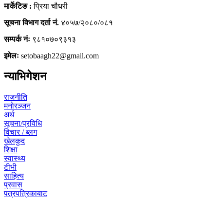
मार्केटिङ :
प्रिया चौधरी
सूचना विभाग दर्ता नं.
४०५७/२०८०/०८१
सम्पर्क नंः
९८१०७०९३१३
इमेलः
setobaagh22@gmail.com
न्याभिगेशन
राजनीति
मनोरञ्जन
अर्थ
सूचना/प्रविधि
विचार / ब्लग
खेलकुद
शिक्षा
स्वास्थ्य
टीभी
साहित्य
प्रवास
पत्रपत्रिकाबाट