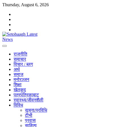
Skip
Thursday, August 6, 2026
to
facebook
content
instagram
twitter
youtube
राजनीति
समाचार
विचार / ब्लग
अर्थ
समाज
मनोरञ्जन
शिक्षा
खेलकुद
पत्रपत्रिकाबाट
स्वास्थ्य/जीवनशैली
विविध
सूचना/प्रविधि
टीभी
प्रवास
साहित्य