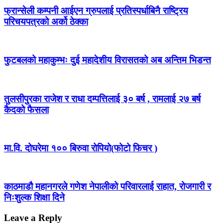
फ्रान्सेली कम्पनी आईएन ग्रुपलाई प्रतिस्पर्धाबिनै राष्ट्रिय
परिचयपत्रको अर्को ठेक्का
फुटबलको महाकुम्भः दुई महादेशीय विरासतको अब अन्तिम भिडन्त
तुलसीपुरका राजेश र राधा दम्पत्तिलाई ३० बर्ष , रामलाई २७ बर्ष
कैदको फैसला
मा.वि. दोघरेमा १०० बिरुवा रोपियो(फोटो फिचर )
काठमाडौ महानगरले गणेश नेपालीको परिवारलाई राहात, रोजगारी र
निःशुल्क शिक्षा दिने
Leave a Reply