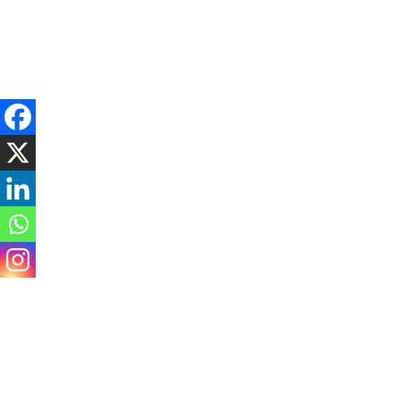
Saturday, August 8, 2026
राजनीति
समाचार
विचार / ब्लग
अर्थ
समाज
मनोरञ्ज
ढुक्क भएर मतदान गर्ने अवस
सेतोबाघ डटकम
५ महिना अगाडि
Spread the love