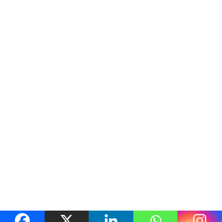
बस्नेत
मार्केटिङ :
प्रिया
चौधरी
सूचना विभाग दर्ता नं.
४०५७/२०८०/०८१
सम्पर्क नंः
९८१०७०९३१३
इमेलः
setobaagh22@gmail.com
© -2025 |
Setobaagh
News & Media
| All rights
reserved.