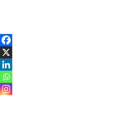
Friday, August 7, 2026
राजनीति
समाचार
विचार / ब्लग
अर्थ
समाज
मनोरञ्ज
नगरप्रहरीलाई आक्रमण 
सेतोबाघ डटकम
१ वर्ष अगाडि
Spread the love