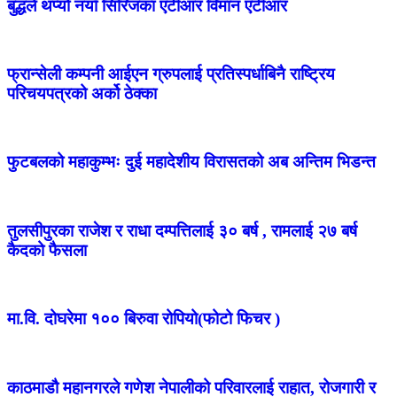
बुद्धले थप्यो नयाँ सिरिजका एटीआर विमान एटीआर
फ्रान्सेली कम्पनी आईएन ग्रुपलाई प्रतिस्पर्धाबिनै राष्ट्रिय
परिचयपत्रको अर्को ठेक्का
फुटबलको महाकुम्भः दुई महादेशीय विरासतको अब अन्तिम भिडन्त
तुलसीपुरका राजेश र राधा दम्पत्तिलाई ३० बर्ष , रामलाई २७ बर्ष
कैदको फैसला
मा.वि. दोघरेमा १०० बिरुवा रोपियो(फोटो फिचर )
काठमाडौ महानगरले गणेश नेपालीको परिवारलाई राहात, रोजगारी र