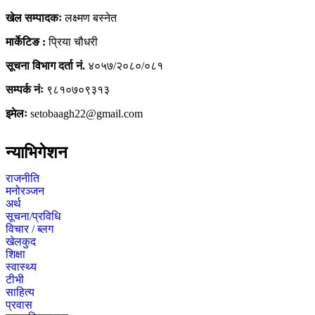
खेल सम्पादकः
लक्ष्मण बस्नेत
मार्केटिङ :
प्रिया चौधरी
सूचना विभाग दर्ता नं.
४०५७/२०८०/०८१
सम्पर्क नंः
९८१०७०९३१३
इमेलः
setobaagh22@gmail.com
न्याभिगेशन
राजनीति
मनोरञ्जन
अर्थ
सूचना/प्रविधि
विचार / ब्लग
खेलकुद
शिक्षा
स्वास्थ्य
टीभी
साहित्य
प्रवास