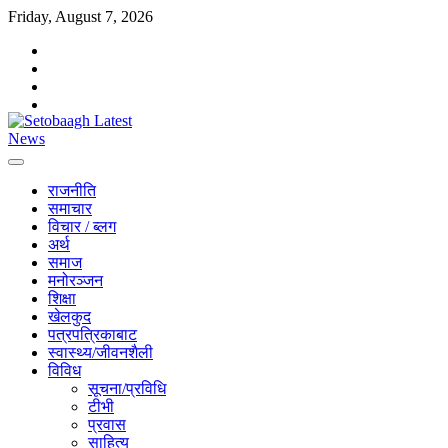
Skip
Friday, August 7, 2026
to
facebook
content
instagram
twitter
youtube
राजनीति
समाचार
विचार / ब्लग
अर्थ
समाज
मनोरञ्जन
शिक्षा
खेलकुद
पत्रपत्रिकाबाट
स्वास्थ्य/जीवनशैली
विविध
सूचना/प्रविधि
टीभी
प्रवास
साहित्य