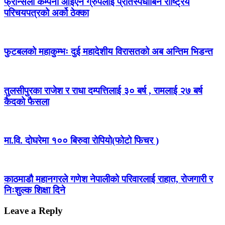
फ्रान्सेली कम्पनी आईएन ग्रुपलाई प्रतिस्पर्धाबिनै राष्ट्रिय
परिचयपत्रको अर्को ठेक्का
फुटबलको महाकुम्भः दुई महादेशीय विरासतको अब अन्तिम भिडन्त
तुलसीपुरका राजेश र राधा दम्पत्तिलाई ३० बर्ष , रामलाई २७ बर्ष
कैदको फैसला
मा.वि. दोघरेमा १०० बिरुवा रोपियो(फोटो फिचर )
काठमाडौ महानगरले गणेश नेपालीको परिवारलाई राहात, रोजगारी र
निःशुल्क शिक्षा दिने
Leave a Reply