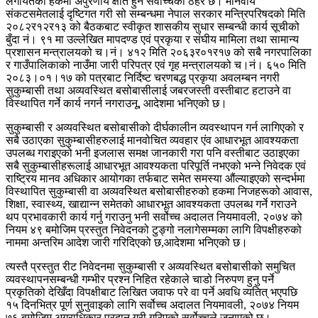
लगायतका हकमा अपुरणीय क्षति हुने सर्वोच्चको ठहर छ। मानवीय
संकटसमेतलाई दृष्टिगत गरी सो सम्बन्धमा नेपाल सरकार मन्त्रिपरिषदको मिति
२०८२र१२र१३ को बैठकबाट स्वीकृत शासकीय सुधार सम्बन्धी कार्य सूचीको
बुँदा नं। ९१ मा उल्लेखित मापदण्ड एवं प्रकृया र संघीय मामिला तथा सामान्य
प्रशासन मन्त्रालयको च।नं। ४१२ मिति २०६३र०१र१७ को सबै नगरपालिका
र गाउँपालिकाको नाउँमा जारी परिपत्र एवं गृह मन्त्रालयको च।नं। ६५० मिति
२०८३।०१।१७ को पत्रबाट निर्दिष्ट चरणबद्ध प्रकृया अवलम्बन नगरी
सुकुम्बासी तथा अव्यवस्थित बसोबासीलाई जबरजस्ती वस्तीबाट हटाउने वा
विस्थापित गर्ने कार्य नगर्न नगराउनू, आदेशमा भनिएको छ।
सुकुम्बासी र अव्यवस्थित बसोबासीको दीर्घकालीन व्यवस्थापन गर्न लागिएको र
सबै उठाएका सुकुम्बासीहरुलाई मानवोचित व्यवहार एंव आधारभूत आवश्यकता
उपलब्ध गराइएको भनी इजलास समक्ष जानकारी गरा पनि वस्तीबाट उठाइएका
सबै सुकुम्बासीहरूलाई आधारभूत आवश्यकता परिपूर्ति नभएको भन्ने निवेदक एवं
राष्ट्रिय मानव अधिकार आयोगका तर्फबाट समेत समस्या औंल्याइएको सन्दर्भमा
विस्थापित सुकुम्बासी वा अव्यवस्थित बसोबासीहरुको हकमा निजहरूको आवास,
शिक्षा, स्वास्थ्य, खाद्यान्न समेतको आधारभूत आवश्यकता उपलब्ध गर्ने गराउने
थप प्रभावकारी कार्य गर्नु गराउनु भनी सर्वोच्च अदालत नियमावली, २०७४ को
नियम ४९ बमोजिम प्रस्तुत निवेदनको टुङ्गो नलागेसम्मका लागि विपक्षीहरुको
नाममा अन्तरिम आदेश जारी गरिदिएको छ,आदेशमा भनिएको छ।
त्यस्तै प्रस्तुत रीट निवेदनमा सुकुम्बासी र अव्यवस्थित बसोबासीको समुचित
व्यवस्थापनसम्बन्धी गम्भीर प्रश्न निहित रहेकाले चाडो निरुपण हुनु पर्ने
प्रकृतिको देखिँदा विपक्षीबाट लिखित जवाफ परे वा पर्ने अवधि व्यतित् भएपछि
१५ दिनभित्र पूर्ण सुनुवाइको लागि सर्वोच्च अदालत नियमावली, २०७४ नियम
७६ बमोजिम अग्राधिकार प्रदान गरी गरिएको सर्वोच्चले जनाएको छ।