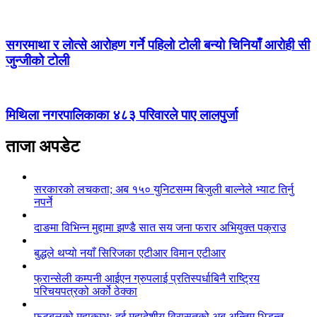
सगरमाथा र लोत्से आरोहण गर्ने पहिलो टोली बन्यो चिनियाँ आरोही सी
जुन्जीको टोली
मिथिला नगरपालिकाका ४८३ परिवारले पाए लालपुर्जा
ताजा अपडेट
सरकारको लचकता; अब १५० युनिटसम्म बिजुली बाल्नेले भ्याट तिर्नु
नपर्ने
दाङमा विभिन्न मुद्दामा झण्डै सात सय जना फरार अभियुक्त पक्राउ
बुद्धले थप्यो नयाँ सिरिजका एटीआर विमान एटीआर
फ्रान्सेली कम्पनी आईएन ग्रुपलाई प्रतिस्पर्धाबिनै राष्ट्रिय
परिचयपत्रको अर्को ठेक्का
फुटबलको महाकुम्भः दुई महादेशीय विरासतको अब अन्तिम भिडन्त