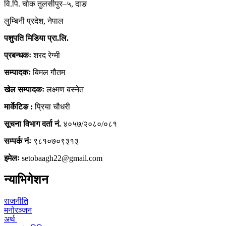
वि.पि. चोक तुलसीपुर–५, दाङ
लुम्बिनी प्रदेश, नेपाल
पशुपति मिडिया प्रा.लि.
प्रबन्धकः
शरद रेग्मी
सम्पादकः
बिमल गौतम
खेल सम्पादकः
लक्ष्मण बस्नेत
मार्केटिङ :
प्रिया चौधरी
सूचना विभाग दर्ता नं.
४०५७/२०८०/०८१
सम्पर्क नंः
९८१०७०९३१३
इमेलः
setobaagh22@gmail.com
न्याभिगेशन
राजनीति
मनोरञ्जन
अर्थ