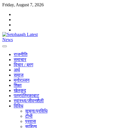
Skip
Friday, August 7, 2026
to
facebook
content
instagram
twitter
youtube
राजनीति
समाचार
विचार / ब्लग
अर्थ
समाज
मनोरञ्जन
शिक्षा
खेलकुद
पत्रपत्रिकाबाट
स्वास्थ्य/जीवनशैली
विविध
सूचना/प्रविधि
टीभी
प्रवास
साहित्य